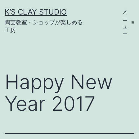
コ
K’S CLAY STUDIO
メ
ン
ニ
陶芸教室・ショップが楽しめる
テ
ュ
工房
ー
ン
ツ
へ
ス
Happy New
キ
ッ
Year 2017
プ