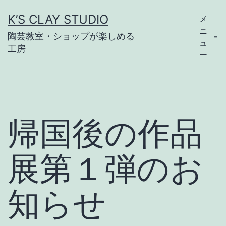
コ
K’S CLAY STUDIO
メ
ン
ニ
陶芸教室・ショップが楽しめる
テ
ュ
工房
ー
ン
ツ
へ
ス
帰国後の作品
キ
ッ
展第１弾のお
プ
知らせ