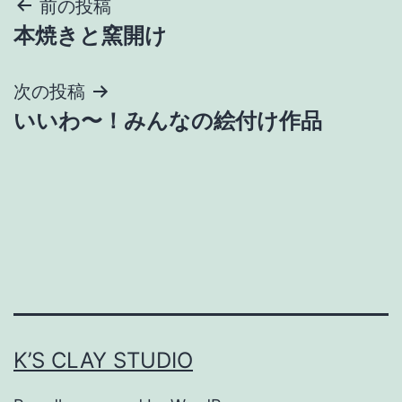
投
前の投稿
本焼きと窯開け
稿
ナ
次の投稿
いいわ〜！みんなの絵付け作品
ビ
ゲ
ー
シ
ョ
ン
K’S CLAY STUDIO