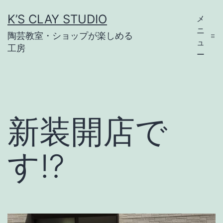
コ
K’S CLAY STUDIO
メ
ン
ニ
陶芸教室・ショップが楽しめる
テ
ュ
工房
ー
ン
ツ
へ
ス
新装開店で
キ
ッ
す!?
プ