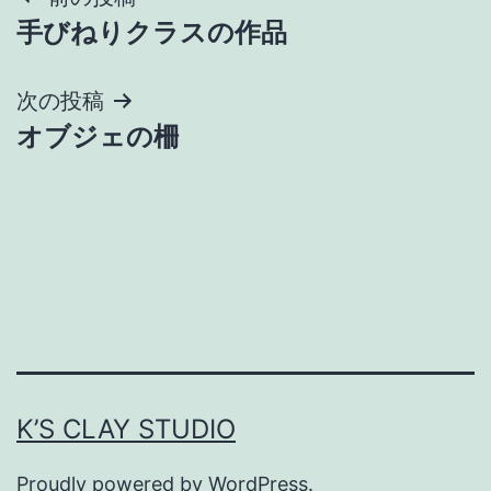
投
手びねりクラスの作品
稿
ナ
次の投稿
オブジェの柵
ビ
ゲ
ー
シ
ョ
ン
K’S CLAY STUDIO
Proudly powered by
WordPress
.