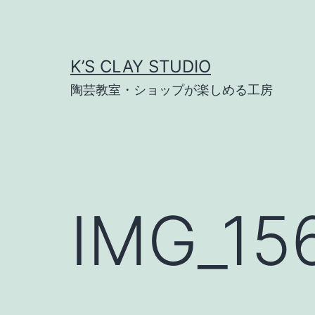
コ
ン
テ
K’S CLAY STUDIO
ン
陶芸教室・ショップが楽しめる工房
ツ
へ
ス
キ
ッ
IMG_15
プ