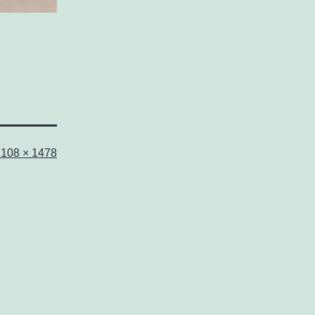
フ
1108 × 1478
ル
サ
イ
ズ