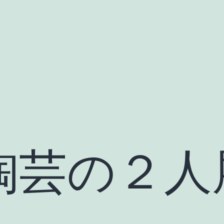
陶芸の２人
！