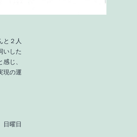
んと２人
伺いした
と感じ、
実現の運
）
 日曜日