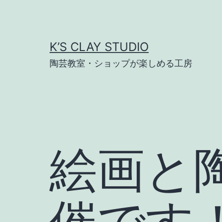
コ
ン
テ
K’S CLAY STUDIO
ン
陶芸教室・ショップが楽しめる工房
ツ
へ
ス
キ
ッ
絵画と
プ
催です