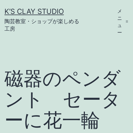
コ
K’S CLAY STUDIO
メ
ン
ニ
陶芸教室・ショップが楽しめる
テ
ュ
工房
ー
ン
ツ
へ
ス
磁器のペンダ
キ
ッ
ント セータ
プ
ーに花一輪