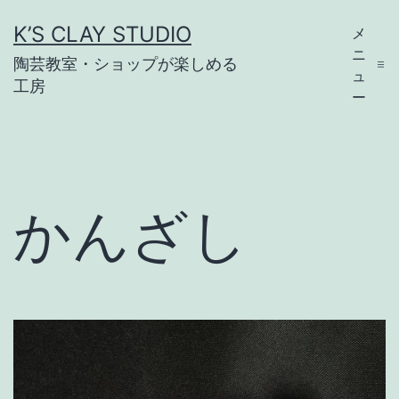
コ
K’S CLAY STUDIO
メ
ン
ニ
陶芸教室・ショップが楽しめる
テ
ュ
工房
ー
ン
ツ
へ
ス
かんざし
キ
ッ
プ