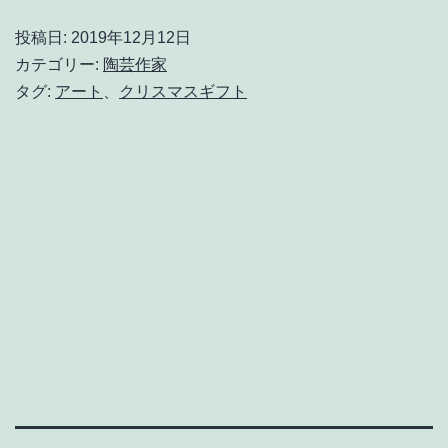
Giving
投稿日:
2019年12月12日
vol.4』
カテゴリー:
陶芸作家
MDP
タグ:
アート
、
クリスマスギフト
GALLERY
参
加
し
ま
す