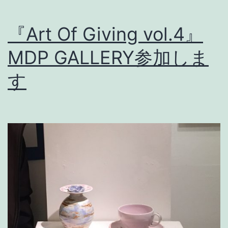
『Art Of Giving vol.4』
MDP GALLERY参加しま
す