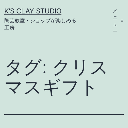
コ
K’S CLAY STUDIO
メ
ン
ニ
陶芸教室・ショップが楽しめる
テ
ュ
工房
ー
ン
ツ
へ
タグ:
クリス
ス
キ
マスギフト
ッ
プ