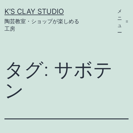
コ
K’S CLAY STUDIO
メ
ン
ニ
陶芸教室・ショップが楽しめる
テ
ュ
工房
ー
ン
ツ
へ
タグ:
サボテ
ス
キ
ン
ッ
プ