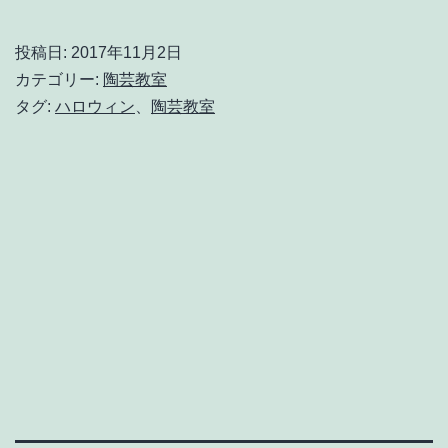
徒
さ
投稿日:
2017年11月2日
ん
カテゴリー:
陶芸教室
の
タグ:
ハロウィン
、
陶芸教室
で
っ
か
い
作
品
ハ
ロ
ウ
ィ