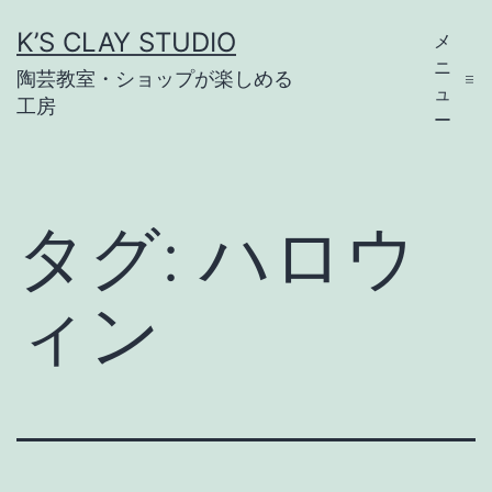
コ
K’S CLAY STUDIO
メ
ン
ニ
陶芸教室・ショップが楽しめる
テ
ュ
工房
ー
ン
ツ
へ
タグ:
ハロウ
ス
キ
ィン
ッ
プ