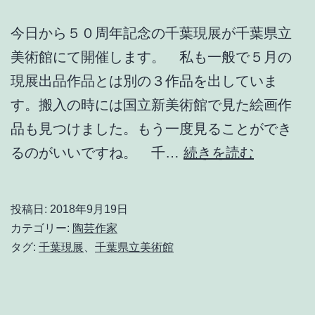
今日から５０周年記念の千葉現展が千葉県立
美術館にて開催します。 私も一般で５月の
現展出品作品とは別の３作品を出していま
す。搬入の時には国立新美術館で見た絵画作
品も見つけました。もう一度見ることができ
第
るのがいいですね。 千…
続きを読む
50
回
投稿日:
2018年9月19日
千
カテゴリー:
陶芸作家
葉
タグ:
千葉現展
、
千葉県立美術館
現
展