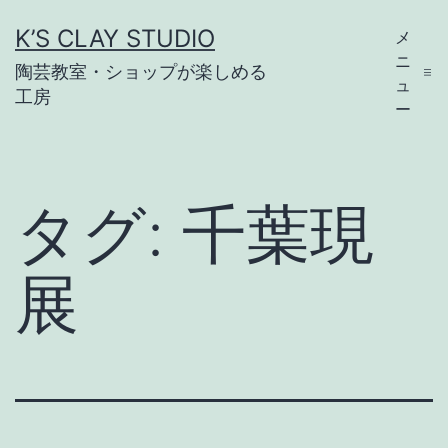
コ
K’S CLAY STUDIO
メ
ン
ニ
陶芸教室・ショップが楽しめる
テ
ュ
工房
ー
ン
ツ
へ
タグ:
千葉現
ス
キ
展
ッ
プ