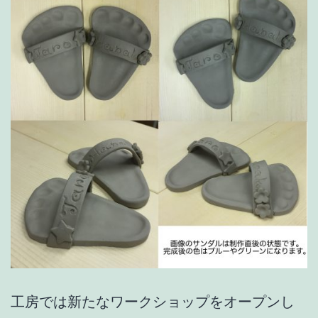
ん
が
制
作！
工房では新たなワークショップをオープンし