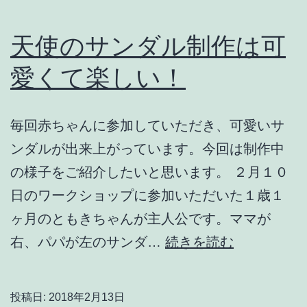
天使のサンダル制作は可
愛くて楽しい！
毎回赤ちゃんに参加していただき、可愛いサ
ンダルが出来上がっています。今回は制作中
の様子をご紹介したいと思います。 ２月１０
日のワークショップに参加いただいた１歳１
ヶ月のともきちゃんが主人公です。ママが
天
右、パパが左のサンダ…
続きを読む
使
の
投稿日:
2018年2月13日